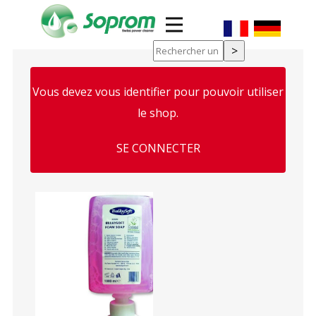
Vous devez vous identifier pour pouvoir utiliser
 Type II et
le shop.
ouche de
SE CONNECTER
'examen