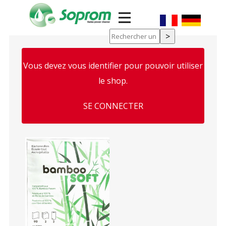
Vous devez vous identifier pour pouvoir utiliser
 Type II et
le shop.
ouche de
SE CONNECTER
'examen