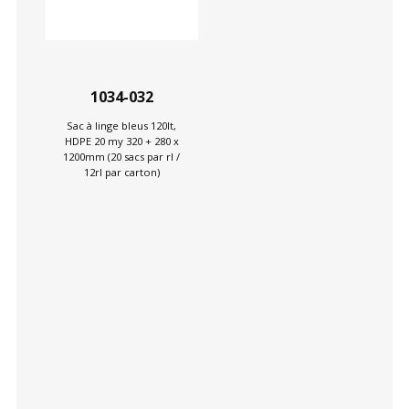
1034-032
Sac à linge bleus 120lt,
HDPE 20 my 320 + 280 x
1200mm (20 sacs par rl /
12rl par carton)